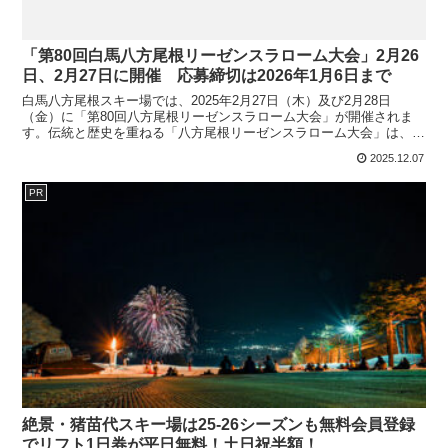
「第80回白馬八方尾根リーゼンスラローム大会」2月26
日、2月27日に開催 応募締切は2026年1月6日まで
白馬八方尾根スキー場では、2025年2月27日（木）及び2月28日
（金）に「第80回八方尾根リーゼンスラローム大会」が開催されま
す。伝統と歴史を重ねる「八方尾根リーゼンスラローム大会」は、白
馬八方尾根スキー場を代表するリーゼンスラロームコー...
2025.12.07
PR
絶景・猪苗代スキー場は25-26シーズンも無料会員登録
でリフト1日券が平日無料！土日祝半額！